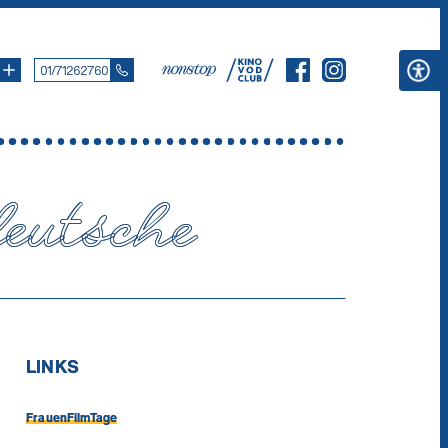
01/71262760
eutsche
LINKS
FrauenFilmTage