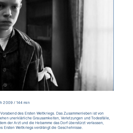
ich 2009 / 144 min
. Vorabend des Ersten Weltkriegs. Das Zusammenleben ist von
ehen unerklärliche Grausamkeiten, Verletzungen und Todesfälle,
em der Arzt und die Hebamme das Dorf überstürzt verlassen,
s Ersten Weltkriegs verdrängt die Geschehnisse.