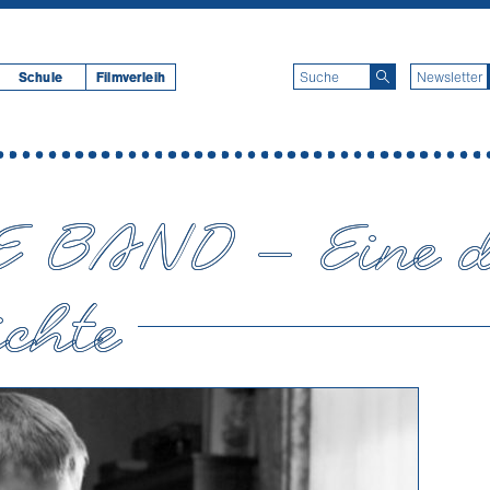
Schule
Filmverleih
 BAND – Eine d
chte