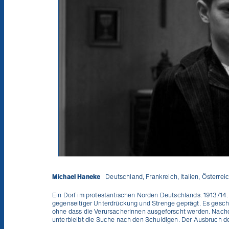
Michael Haneke
Deutschland, Frankreich, Italien, Österre
Ein Dorf im protestantischen Norden Deutschlands. 1913/14
gegenseitiger Unterdrückung und Strenge geprägt. Es gesch
ohne dass die VerursacherInnen ausgeforscht werden. Nachd
unterbleibt die Suche nach den Schuldigen. Der Ausbruch de