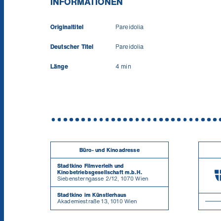
INFORMATIONEN
Originaltitel
Pareidolia
Deutscher Titel
Pareidolia
Länge
4 min
Büro- und Kinoadresse
Stadtkino Filmverleih und
Kinobetriebsgesellschaft m.b.H.
Siebensterngasse 2/12, 1070 Wien
Stadtkino im Künstlerhaus
Akademiestraße 13, 1010 Wien