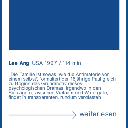
Lee Ang
USA 1997 / 114 min
„Die Familie ist sowas, wie die Antimaterie von
einem selbst“, formuliert der 16jährige Paul gleich
zu Beginn das Grundmotiv dieses
psychologischen Dramas. Irgendwo in den
Siebzigern, zwischen Vietnam und Watergate,
findet in transparenten, rundum verglasten
Ostküsten-Villen die Selbstzerstörung des
großbürgerlichen Scheinliberalismus statt. Gefilmt
in kühlen Tönen und langen Einstellungen:
weiterlesen
Hollywood-Realismus at its best. (Maya
McKechneay)