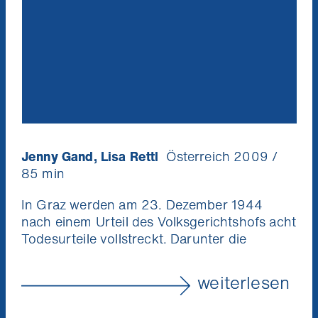
Jenny Gand, Lisa Rettl
Österreich 2009 /
85 min
In Graz werden am 23. Dezember 1944
nach einem Urteil des Volksgerichtshofs acht
Todesurteile vollstreckt. Darunter die
Villacher Kommunistin und
Widerstandskämpferin Maria Peskoller. Ihre
weiterlesen
Tochter, die damals knapp 16-jährige Helga,
überlebt. Dazwischen liegen Gestapohaft