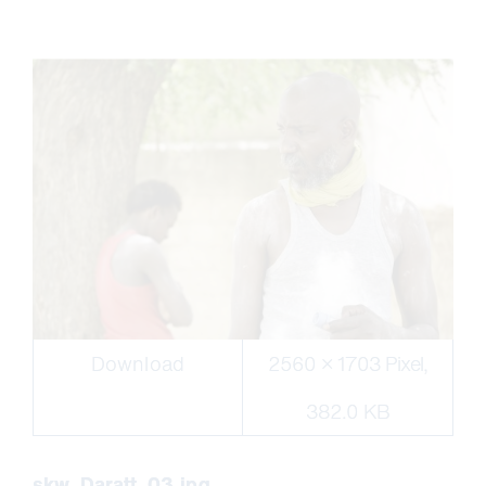
Download
2560 × 1703 Pixel,
382.0 KB
skw_Daratt_03.jpg