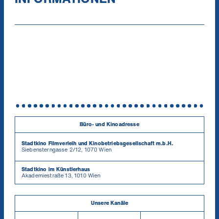
aufzuarbeiten. In einem historischen Aufriss
vom Austrofaschismus und dem NS-Regime
über die Affären rund um den Professor
Taras Borodajkewycz sowie die
rechtsextreme Aktion Neue Rechte (ANR) bis
hin zur Situation heute kommen in der
Dokumentation Zeitzeug_innen und
Expert_innen zu Wort.
Büro- und Kinoadresse
Stadtkino Filmverleih und Kinobetriebsgesellschaft m.b.H.
Siebensterngasse 2/12, 1070 Wien
Stadtkino im Künstlerhaus
Akademiestraße 13, 1010 Wien
Unsere Kanäle