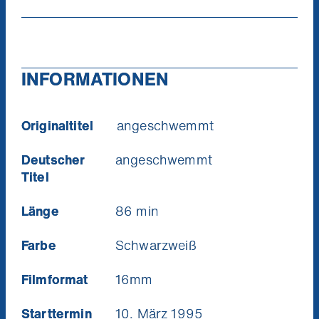
INFORMATIONEN
Originaltitel
angeschwemmt
Nie
Deutscher
angeschwemmt
Ich will die News!
wir
Titel
Verpa
mit et
Länge
86 min
St
(
Farbe
Schwarzweiß
Filmformat
16mm
Starttermin
10. März 1995