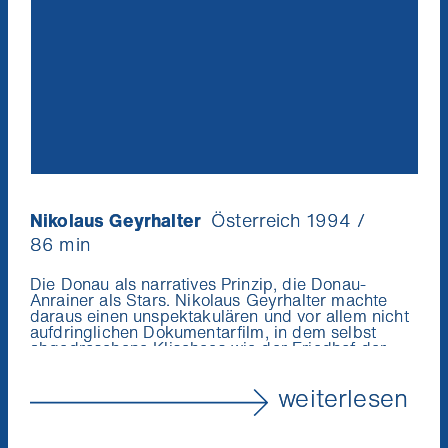
Nikolaus Geyrhalter
Österreich 1994 /
86 min
Die Donau als narratives Prinzip, die Donau-
Anrainer als Stars. Nikolaus Geyrhalter machte
daraus einen unspektakulären und vor allem nicht
aufdringlichen Dokumentarfilm, in dem selbst
abgedroschene Klischees wie der Friedhof der
Namenlosen wieder neue Facetten preisgeben.
(Bert Rebhandl)
weiterlesen