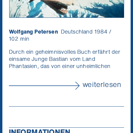
Wolfgang Petersen
Deutschland 1984 /
102 min
Durch ein geheimnisvolles Buch erfährt der
einsame Junge Bastian vom Land
Phantasien, das von einer unheimlichen
Macht bedroht wird. In der Geschichte
macht sich der junge Held Atréju auf die
weiterlesen
Reise, um die kindliche Kaiserin und
Phantasien zu retten. Er erlebt dabei
wundersame Abenteuer mit dem
Glücksdrachen Fuchur und lernt viele
Fabelwesen kennen. Doch Phantasien
scheint verloren, bis der aufgeregte Leser
Bastian begreift, welche Rolle er in der
INFORMATIONEN