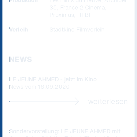
Produktion
Les Films du Fleuve, Archipel
35, France 2 Cinema,
Proximus, RTBF
Verleih
Stadtkino Filmverleih
NEWS
LE JEUNE AHMED - jetzt im Kino
News vom 18.09.2020
weiterlesen
Sondervorstellung: LE JEUNE AHMED mit