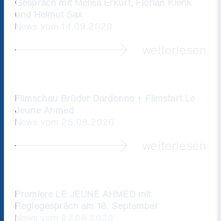
Gespräch mit Melisa Erkurt, Florian Klenk
und Helmut Sax
News vom 14.09.2020
weiterlesen
Filmschau Brüder Dardenne + Filmstart Le
Jeune Ahmed
News vom 25.08.2020
weiterlesen
Premiere LE JEUNE AHMED mit
Regiegespräch am 18. September
News vom 07.09.2020