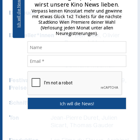
Ich will die News!
wirst unsere Kino News lieben.
Verpass keinen Kinostart mehr und gewinne
Drehbuch
Jean-Pierre Dardenne, Luc
mit etwas Glück 1x2 Tickets für die nächste
Dardenne
Stadtkino Wien Premiere deiner Wahl
(Verlosung jeden Monat unter allen
Neuregistrierungen).
Darsteller*innen
Idir Ben Addi, Olivier
Bonnaud, Myriem
Akheddiou, Victoria
Bluck, Claire Bodson,
Othmane Moumen
Festivals &
Weltpremiere: Cannes 2019,
Preise
Preis der Jury
Schnitt
Marie-Hélène Dozo
Ton
Jean-Pierre Duret, Julien
Sicart, Thomas Gauder