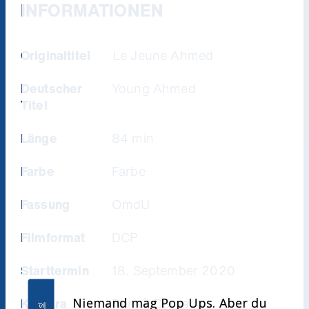
INFORMATIONEN
Originaltitel
Le Jeune Ahmed
Deutscher
Young Ahmed
Titel
Länge
84 min
Farbe
Farbe
Fassung
OmdU
Filmformat
DCP
Starttermin
18. September 2020
Niemand mag Pop Ups. Aber du
Kamera
Benoît Dervaux