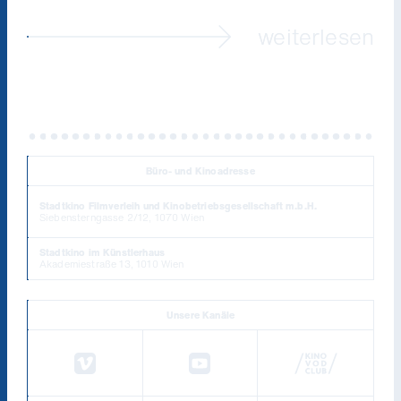
weiterlesen
Büro- und Kinoadresse
Stadtkino Filmverleih und Kinobetriebsgesellschaft m.b.H.
Siebensterngasse 2/12, 1070 Wien
Stadtkino im Künstlerhaus
Akademiestraße 13, 1010 Wien
Unsere Kanäle