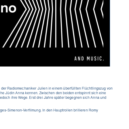
 der Radiomechaniker Julien in einem überfüllten Flüchtlingszug von
sche Jüdin Anna kennen. Zwischen den beiden entspinnt sich eine
 jedoch ihre Wege. Erst drei Jahre später begegnen sich Anna und
es-Simenon-Verfilmung. In den Hauptrollen brillieren Romy