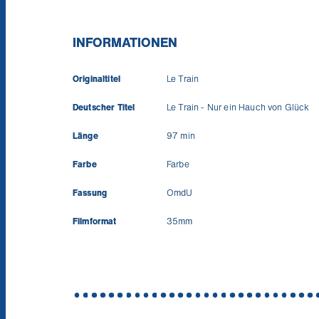
INFORMATIONEN
Originaltitel
Le Train
Deutscher Titel
Le Train - Nur ein Hauch von Glück
Länge
97 min
Farbe
Farbe
Fassung
OmdU
Filmformat
35mm