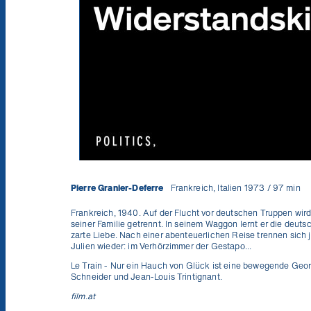
Pierre Granier-Deferre
Frankreich, Italien 1973 / 97 min
Frankreich, 1940. Auf der Flucht vor deutschen Truppen wird
seiner Familie getrennt. In seinem Waggon lernt er die deut
zarte Liebe. Nach einer abenteuerlichen Reise trennen sich
Julien wieder: im Verhörzimmer der Gestapo...
Le Train - Nur ein Hauch von Glück
ist eine bewegende Georg
Schneider und Jean-Louis Trintignant.
film.at