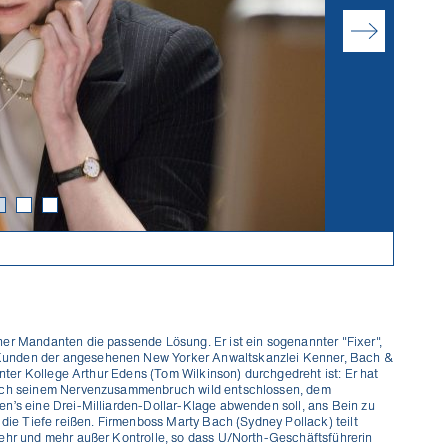
ner Mandanten die passende Lösung. Er ist ein sogenannter "Fixer",
Kunden der angesehenen New Yorker Anwaltskanzlei Kenner, Bach &
anter Kollege Arthur Edens (Tom Wilkinson) durchgedreht ist: Er hat
 nach seinem Nervenzusammenbruch wild entschlossen, dem
n’s eine Drei-Milliarden-Dollar-Klage abwenden soll, ans Bein zu
 die Tiefe reißen. Firmenboss Marty Bach (Sydney Pollack) teilt
mehr und mehr außer Kontrolle, so dass U/North-Geschäftsführerin