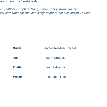
 auspackt... – filmstarts.de
r Thriller mit Topbesetzung, Tilda Swinton wurde für ihre
ls Beste Nebendarstellerin ausgezeichnet, der Film erhielt weitere
Musik
James Newton Howard
Ton
Paul P. Soucek
Kostüm
Sarah Edwards
Verleih
Constantin Film