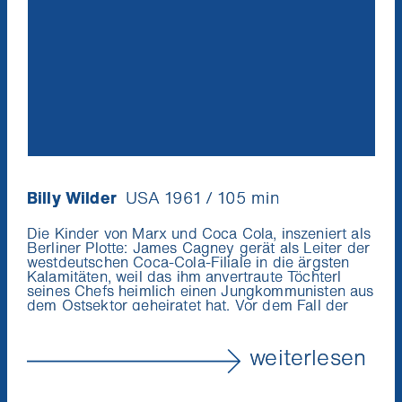
Billy Wilder
USA 1961 / 105 min
Die Kinder von Marx und Coca Cola, inszeniert als
Berliner Plotte: James Cagney gerät als Leiter der
westdeutschen Coca-Cola-Filiale in die ärgsten
Kalamitäten, weil das ihm anvertraute Töchterl
seines Chefs heimlich einen Jungkommunisten aus
dem Ostsektor geheiratet hat. Vor dem Fall der
Mauer freilich wollte niemand so recht über diese
genial überdrehte Komödie lachen, mit der Billy
Wilder bis heute sämtliche
weiterlesen
Geschwindigkeitsrekorde hält. (Michael Omasta)