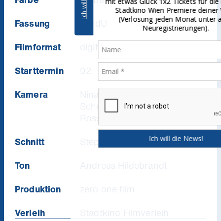
mit etwas Glück 1x2 Tickets für die nächste
Stadtkino Wien Premiere deiner Wahl
(Verlosung jeden Monat unter allen
Fassung
OmdU
Neuregistrierungen).
Filmformat
digital
Starttermin
02. Dezember 2016
Kamera
Nina Wesemann, Axel
Schneppat & Piotr
Rosolowski
Schnitt
Stephan Krumbiegel
Ton
Andreas Hildebrandt
Produktion
zero one film
Verleih
Stadtkino Filmverleih