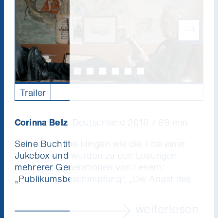
Trailer
Corinna Belz
Deutschland 2016 / 89 min
Seine Buchtitel klingen wie die Titel einer
Jukebox und wurden zu den Losungen
mehrerer Generationen von Lesern:
„Publikumsbeschimpfung“, „Die Angst des
Tormanns beim Elfmeter“, „Wunschloses
Unglück“, „Der kurze Brief zum langen
weiterlesen
Abschied“, „Das Gewicht der Welt“, „Immer