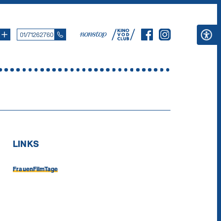
01/71262760
LINKS
FrauenFilmTage