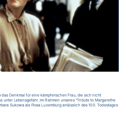
Niemand mag 
Ich will die News!
Verpass keinen K
1x2 Tickets für 
Wahl (V
 das Denkmal für eine kämpferischen Frau, die sich nicht
das unter Lebensgefahr. Im Rahmen unseres
“
Tribute to Margarethe
Barbara Sukowa als Rosa Luxemburg anlässlich des 100. Todestages