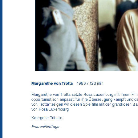
Margarethe von Trotta
1986 / 123 min
Margarethe von Trotta setzte
Rosa Luxemburg
mi
t
ihrem Film
opportunistisch anpa
ss
t, für ihre Überzeugung kämpft und 
von Trotta
”
zeigen wir diesen Spielfilm mit der grandiosen 
von Rosa Luxemburg
Kategorie:
Tribute
FrauenFilmTage