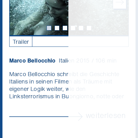
Trailer
Marco Bellocchio
Italien 2015 / 106 min
Marco Bellocchio schreibt die Geschichte
Italiens in seinen Filmen als Träume mit
eigener Logik weiter, wie den
Linksterrorismus in
Buongiorno, notte
oder
die Höllendramen Mussolinis in
Vincere
. Mit
Sangue del mio sangue
kehrt der 75-Jährige
weiterlesen
nun in seiner Heimatstadt Bobbio ein und
findet da auf drei Zeitebenen: die strenge
Inquisition, unkeusche Nonnen, einen