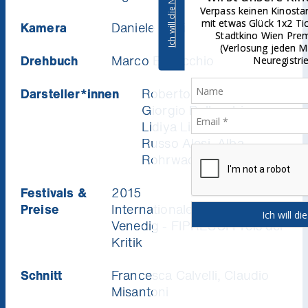
Ich will die News!
Verpass keinen Kinostart mehr und gewinne
mit etwas Glück 1x2 Tickets für die nächste
Kamera
Daniele Ciprì
Stadtkino Wien Premiere deiner Wahl
(Verlosung jeden Monat unter allen
Drehbuch
Marco Bellocchio
Neuregistrierungen).
Darsteller*innen
Roberto Herlitzka, Pier
Giorgio Bellocchio,
Lidiya Liberman, Fausto
Russo Alesi, Alba
Rohrwacher
Festivals &
2015
Preise
Internationale Film Festpiele
Venedig - FIPRESCI Preis der
Kritik
Schnitt
Francesca Calvelli, Claudio
Misantoni