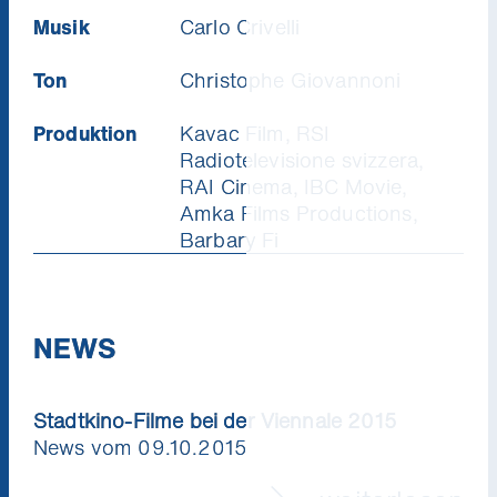
Musik
Carlo Crivelli
Ton
Christophe Giovannoni
Produktion
Kavac Film, RSI
Radiotelevisione svizzera,
RAI Cinema, IBC Movie,
Amka Films Productions,
Barbary Fi
NEWS
Stadtkino-Filme bei der Viennale 2015
News vom 09.10.2015