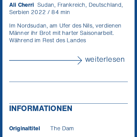
Ali Cherri
Sudan, Frankreich, Deutschland,
Serbien 2022 / 84 min
Im Nordsudan, am Ufer des Nils, verdienen
Männer ihr Brot mit harter Saisonarbeit.
Während im Rest des Landes
Massenproteste toben, entfacht sich hier
eine zerstörerische Kraft der ganz anderen
weiterlesen
Art.
Der aus Beirut stammende Ali Cherri arbeitet
in den Bereichen Film und bildende Kunst.
Für die Videoinstallation ›Of Men and Gods
and Mud‹ wurde er 2022 mit dem Silbernen
Löwen auf der Biennale von Venedig
INFORMATIONEN
ausgezeichnet. Sein Spielfilmdebüt ›The
Dam‹ ist thematisch eng mit diesem Werk
verbunden.
Originaltitel
The Dam