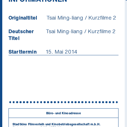
Waters
ist eine Dokumentation zu den
Dreharbeiten von
I Don’t Want to Sleep
Originaltitel
Tsai Ming-liang / Kurzfilme 2
Alone
. Zum Abschluss: Eine Hommage zum
150. Geburtstag von Giacomo Puccini: Das
Deutscher
Tsai Ming-liang / Kurzfilme 2
Geisha-Mädchen Cho-Cho-San, das zur
Titel
Madame Butterfly
wurde, versetzt Tsai Ming-
liang an eine Bushaltestelle in Kuala Lumpur.
Starttermin
15. Mai 2014
Büro- und Kinoadresse
Stadtkino Filmverleih und Kinobetriebsgesellschaft m.b.H.