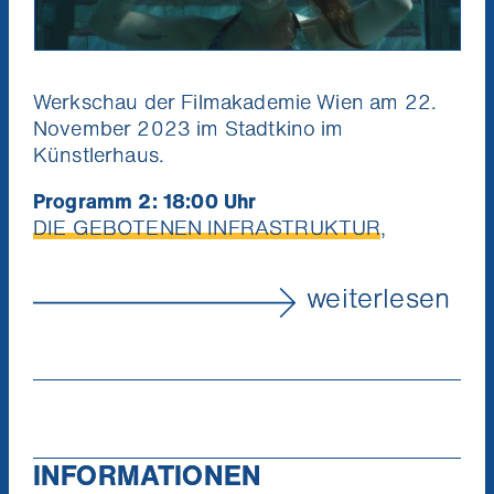
Werkschau der Filmakademie Wien am 22.
November 2023 im Stadtkino im
Künstlerhaus.
Programm 2: 18:00 Uhr
DIE GEBOTENEN INFRASTRUKTUR
,
Essayfilm, 18 min, Preview
LASAGNE
, Kurzspielfilm, 12 min, Preview
weiterlesen
ALS ER EIN STAR WAR
, Kurzspielfilm, 27
min, 2023
CHARLIE, Kurzspielfilm, 29 min, Preview
Ich 
INFORMATIONEN