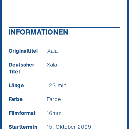
der durch eine Pechsträhne schließlich entlarvt
wird und in seinen ebenso korrupten Kollegen
Ankläger von vorbildlicher Moral vorfindet.
INFORMATIONEN
Originaltitel
Xala
Deutscher
Xala
Titel
Länge
123 min
Farbe
Farbe
Filmformat
16mm
Starttermin
15. Oktober 2009