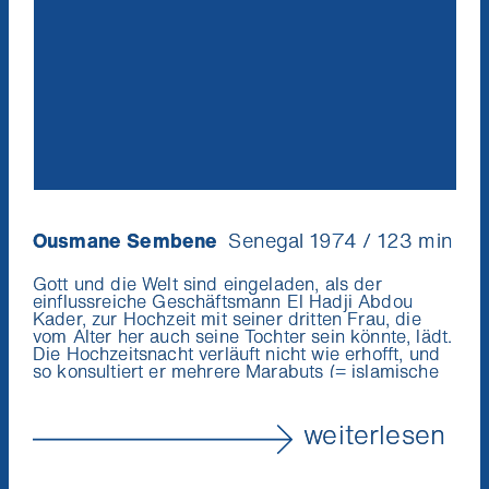
Ousmane Sembene
Senegal 1974 / 123 min
Gott und die Welt sind eingeladen, als der
einflussreiche Geschäftsmann El Hadji Abdou
Kader, zur Hochzeit mit seiner dritten Frau, die
vom Alter her auch seine Tochter sein könnte, lädt.
Die Hochzeitsnacht verläuft nicht wie erhofft, und
so konsultiert er mehrere Marabuts (= islamische
Heiler und Gelehrte), um seine Impotenz zu heilen.
Nach einer in Westafrika verbreiteten
Überzeugung ist ein Fluch Ursache für die
weiterlesen
schwindende Manneskraft. Viele kommen dafür in
Frage, die er übervorteilt und betrogen hat.
Ousmane Sembenes Meisterwerk Xala zeigt einen,