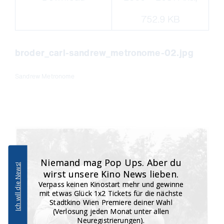
752.9 KB
broder_carl-sandrew_metronome-02.jpg
Sandrew Metronome
Niemand mag Pop Ups. Aber du
Ich will die News!
wirst unsere Kino News lieben.
Verpass keinen Kinostart mehr und gewinne
mit etwas Glück 1x2 Tickets für die nächste
Stadtkino Wien Premiere deiner Wahl
(Verlosung jeden Monat unter allen
Neuregistrierungen).