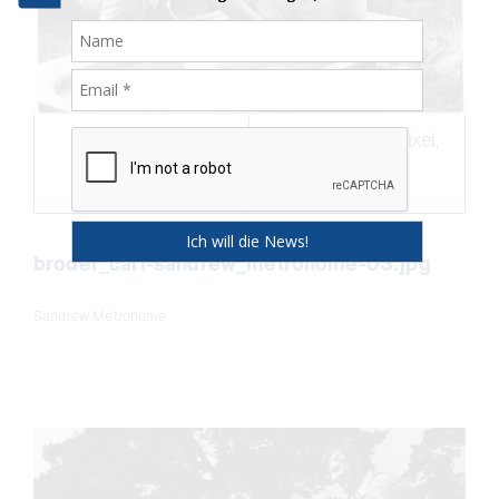
Download
2560 × 1968 Pixel,
861.8 KB
broder_carl-sandrew_metronome-03.jpg
Sandrew Metronome