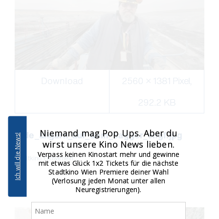
Download
2560 × 1381 Pixel,
292.2 KB
Niemand mag Pop Ups. Aber du
erde_ungarn_auf_dem_bagger_cngf.jpg
Ich will die News!
wirst unsere Kino News lieben.
Verpass keinen Kinostart mehr und gewinne
Stadtkino Filmverleih
mit etwas Glück 1x2 Tickets für die nächste
Stadtkino Wien Premiere deiner Wahl
(Verlosung jeden Monat unter allen
Neuregistrierungen).