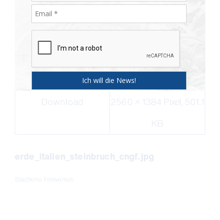
Download
2560 × 1384 Pixel, 501.1
KB
erde_italien_steinbruch_cngf.jpg
Stadtkino Filmverleih