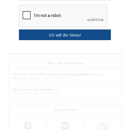
Büro- und Kinoadresse
Stadtkino Filmverleih und Kinobetriebsgesellschaft m.b.H.
Siebensterngasse 2/12, 1070 Wien
Stadtkino im Künstlerhaus
Akademiestraße 13, 1010 Wien
Unsere Kanäle