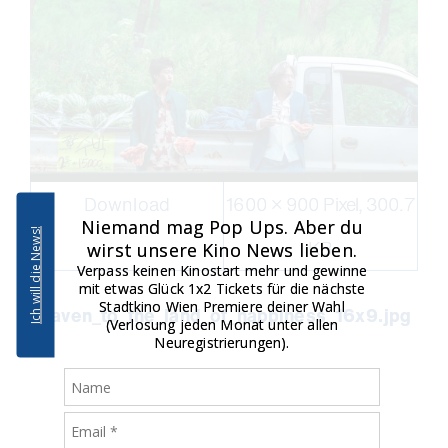
Download
1600 × 900 Pixel, 300.7
Niemand mag Pop Ups. Aber du
Ich will die News!
KB
wirst unsere Kino News lieben.
Verpass keinen Kinostart mehr und gewinne
mit etwas Glück 1x2 Tickets für die nächste
Stadtkino Wien Premiere deiner Wahl
heaven_to_the_land_of_happiness_16x9.jpg
(Verlosung jeden Monat unter allen
Neuregistrierungen).