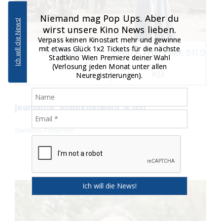
Niemand mag Pop Ups. Aber du
Ich will die News!
wirst unsere Kino News lieben.
Verpass keinen Kinostart mehr und gewinne
mit etwas Glück 1x2 Tickets für die nächste
Download
2560 × 1707 Pixel, 511.9
Stadtkino Wien Premiere deiner Wahl
(Verlosung jeden Monat unter allen
KB
Neuregistrierungen).
jeannette_stadtkinowien_4.jpg
Stadtkino Filmverleih