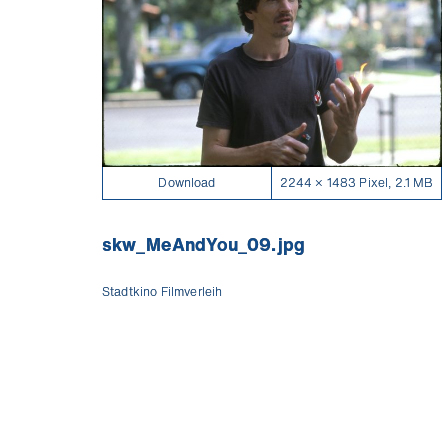
Download
2244 × 1483 Pixel, 2.1 MB
skw_MeAndYou_09.jpg
Stadtkino Filmverleih