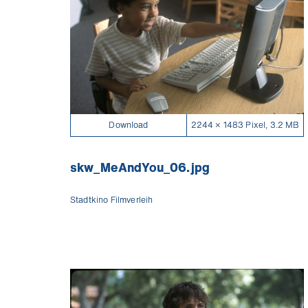
Download
2244 × 1483 Pixel, 3.2 MB
skw_MeAndYou_06.jpg
Stadtkino Filmverleih
Ich will die News!