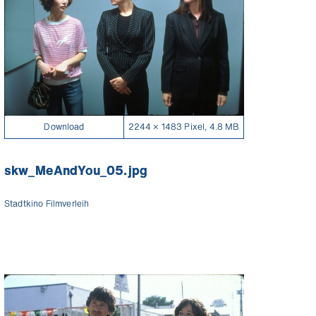
Download
2244 × 1483 Pixel, 4.8 MB
skw_MeAndYou_05.jpg
Stadtkino Filmverleih