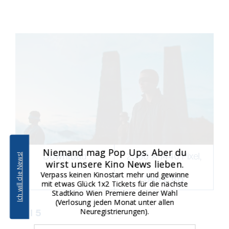
Niemand mag Pop Ups. Aber du
Download
2560 × 1440 Pixel,
Ich will die News!
wirst unsere Kino News lieben.
Verpass keinen Kinostart mehr und gewinne
346.2 KB
mit etwas Glück 1x2 Tickets für die nächste
Stadtkino Wien Premiere deiner Wahl
(Verlosung jeden Monat unter allen
Still 5
Neuregistrierungen).