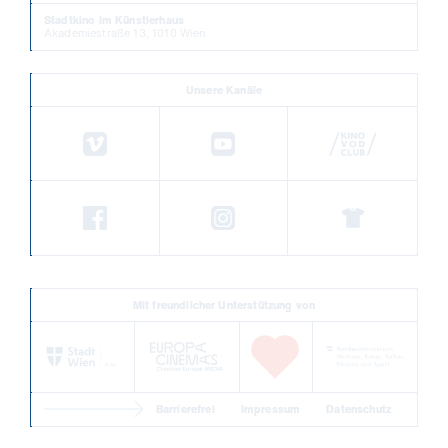
Stadtkino im Künstlerhaus
Akademiestraße 13, 1010 Wien
Unsere Kanäle
Mit freundlicher Unterstützung von
Barrierefrei
Impressum
Datenschutz