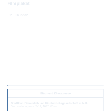
Filmplakat
Pro-Fun Media
Büro- und Kinoadresse
Stadtkino Filmverleih und Kinobetriebsgesellschaft m.b.H.
Siebensterngasse 2/12, 1070 Wien