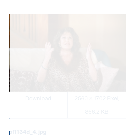
Download
2560 × 1702 Pixel,
866.2 KB
pf1134d_4.jpg