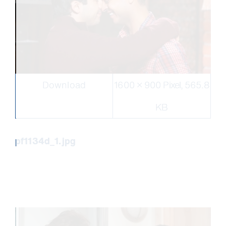
Download
1600 × 900 Pixel, 565.8
KB
pf1134d_1.jpg