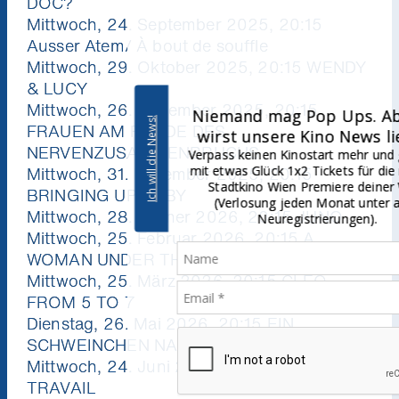
DOC?
Mittwoch, 24. September 2025, 20:15
Ausser Atem/ À bout de souffle
Mittwoch, 29. Oktober 2025, 20:15 WENDY
& LUCY
Mittwoch, 26. November 2025, 20:15
Niemand mag Pop Ups. Aber du
Ich will die News!
FRAUEN AM RANDE DES
wirst unsere Kino News lieben.
NERVENZUSAMMENBRUCHS
Verpass keinen Kinostart mehr und gewinne
Mittwoch, 31. Dezember 2025, 20:15
mit etwas Glück 1x2 Tickets für die nächste
Stadtkino Wien Premiere deiner Wahl
BRINGING UP BABY
(Verlosung jeden Monat unter allen
Mittwoch, 28. Jänner 2026, 20:15 JUNO
Neuregistrierungen).
Mittwoch, 25. Februar 2026, 20:15 A
WOMAN UNDER THE INFLUENCE
Mittwoch, 25. März 2026, 20:15 CLÉO
FROM 5 TO 7
Dienstag, 26. Mai 2026, 20:15 EIN
SCHWEINCHEN NAMENS BABE
Mittwoch, 24. Juni 2026, 20:15 BEAU
TRAVAIL