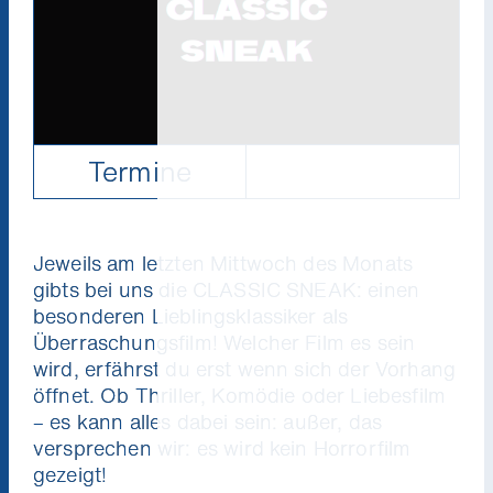
Termine
Jeweils am letzten Mittwoch des Monats
gibts bei uns die CLASSIC SNEAK: einen
besonderen Lieblingsklassiker als
Überraschungsfilm! Welcher Film es sein
wird, erfährst du erst wenn sich der Vorhang
öffnet. Ob Thriller, Komödie oder Liebesfilm
– es kann alles dabei sein: außer, das
versprechen wir: es wird kein Horrorfilm
gezeigt!