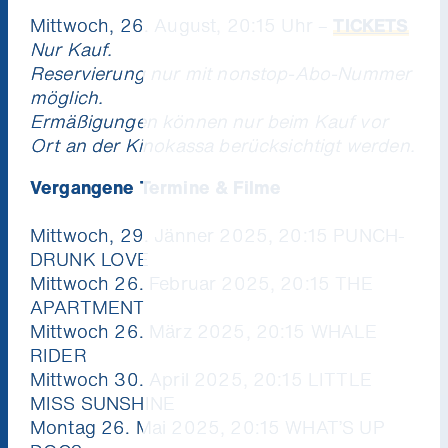
Mittwoch, 26. August, 20:15 Uhr –
TICKETS
Nur Kauf.
Reservierung nur mit nonstop-Abo-Nummer
möglich.
Ermäßigungen können nur beim Kauf vor
Ort an der Kinokassa berücksichtigt werden.
Vergangene Termine & Filme
Mittwoch, 29. Jänner 2025, 20:15 PUNCH-
DRUNK LOVE
Mittwoch 26. Februar 2025, 20:15 THE
APARTMENT
Mittwoch 26. März 2025, 20:15 WHALE
RIDER
Mittwoch 30. April 2025, 20:15 LITTLE
MISS SUNSHINE
Montag 26. Mai 2025, 20:15 WHAT’S UP