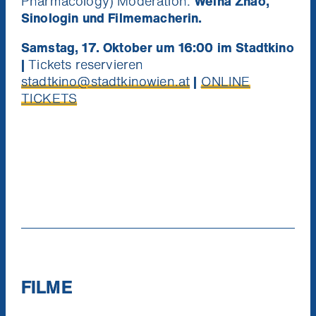
Pharmacology) Moderation:
Weina Zhao,
Sinologin und Filmemacherin.
Samstag, 17. Oktober um 16:00 im Stadtkino
|
Tickets reservieren
stadtkino@stadtkinowien.at
|
ONLINE
TICKETS
Niemand mag Pop Ups. Aber du
Ich will die News!
wirst unsere Kino News lieben.
Verpass keinen Kinostart mehr und gewinne
mit etwas Glück 1x2 Tickets für die nächste
Stadtkino Wien Premiere deiner Wahl
(Verlosung jeden Monat unter allen
Neuregistrierungen).
FILME