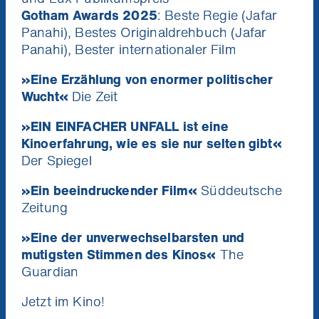
Gotham Awards 2025
: Beste Regie (Jafar
Panahi), Bestes Originaldrehbuch (Jafar
Panahi), Bester internationaler Film
»Eine Erzählung von enormer politischer
Wucht«
Die Zeit
Niemand mag Pop Ups. Aber du
Ich will die News!
wirst unsere Kino News lieben.
»EIN EINFACHER UNFALL ist eine
Verpass keinen Kinostart mehr und gewinne
Kinoerfahrung, wie es sie nur selten gibt«
mit etwas Glück 1x2 Tickets für die nächste
Der Spiegel
Stadtkino Wien Premiere deiner Wahl
(Verlosung jeden Monat unter allen
Neuregistrierungen).
»Ein beeindruckender Film«
Süddeutsche
Zeitung
»Eine der unverwechselbarsten und
mutigsten Stimmen des Kinos
«
The
Guardian
Jetzt im Kino!