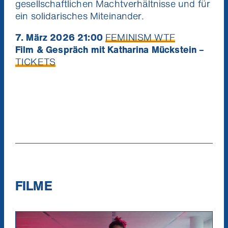
gesellschaftlichen Machtverhältnisse und für
ein solidarisches Miteinander.
7. März 2026 21:00
FEMINISM WTF
Film & Gespräch mit Katharina Mückstein –
TICKETS
Nie
Ich will die News!
wir
Verpa
mit et
St
(
FILME