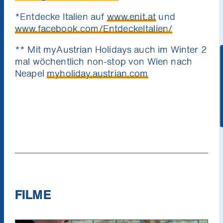
*Entdecke Italien auf
www.enit.at
und
www.facebook.com/EntdeckeItalien/
** Mit myAustrian Holidays auch im Winter 2
mal wöchentlich non-stop von Wien nach
Niemand mag Pop Ups. Aber du
Ich will die News!
Neapel
myholiday.austrian.com
wirst unsere Kino News lieben.
Verpass keinen Kinostart mehr und gewinne
mit etwas Glück 1x2 Tickets für die nächste
Stadtkino Wien Premiere deiner Wahl
(Verlosung jeden Monat unter allen
Neuregistrierungen).
FILME