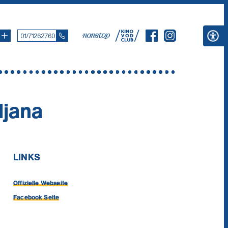
01/71262760
ljana
LINKS
Offizielle Webseite
Facebook Seite