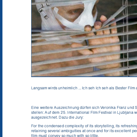
Ich will die News!
Langsam wirds unheimlich …
Ich seh Ich seh
als Bester Film
Eine weitere Auszeichnung dürfen sich Veronika Franz und Sev
stellen: Auf dem 25. International Film Festival in Ljubljana
ausgezeichnet. Dazu die Jury:
For the condensed complexity of its storytelling, its refreshin
retaining several ambiguities at once and for its excellent p
film must convey so much with so little.