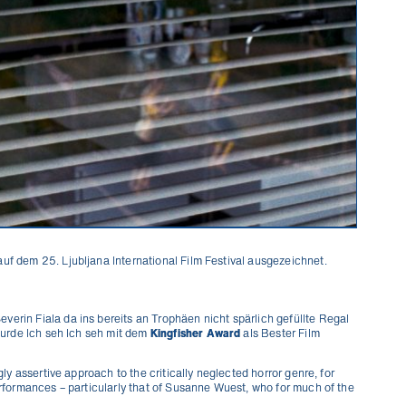
Niemand mag Pop Ups. Aber du wirst unser
Kino News lieben.
 auf dem 25.
Ljubljana International Film Festival
ausgezeichnet.
Verpass keinen Kinostart mehr und gewinne mit etwas Glüc
1x2 Tickets für die nächste Stadtkino Wien Premiere deine
Wahl (Verlosung jeden Monat unter allen
erin Fiala da ins bereits an Trophäen nicht spärlich gefüllte Regal
Neuregistrierungen).
 wurde
Ich seh Ich seh
mit dem
Kingfisher Award
als Bester Film
gly assertive approach to the critically neglected horror genre, for
erformances – particularly that of Susanne Wuest, who for much of the