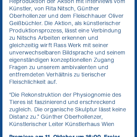
Reproduktion der Aktion mit Interviews vom
Künstler, von Rita Nitsch, Günther
Niemand mag Pop Ups. Aber du
Oberhollenzer und dem Fleischhauer Oliver
Ich will die News!
wirst unsere Kino News lieben.
Geißbüchler. Die Aktion, als künstlerischer
Verpass keinen Kinostart mehr und gewinne
Produktionsprozess, lässt eine Verbindung
mit etwas Glück 1x2 Tickets für die nächste
zu Nitschs Arbeiten erkennen und
Stadtkino Wien Premiere deiner Wahl
(Verlosung jeden Monat unter allen
gleichzeitig wirft Rass Werk mit seiner
Neuregistrierungen).
unverwechselbaren Bildsprache und seinem
eigenständigen konzeptionellen Zugang
Fragen zu unserem ambivalenten und
entfremdeten Verhältnis zu tierischer
Fleischlichkeit auf.
“Die Rekonstruktion der Physiognomie des
Tieres ist faszinierend und erschreckend
zugleich. Die organische Skulptur lässt keine
Distanz zu.” Günther Oberhollenzer,
Künstlerischer Leiter Künstlerhaus Wien
Premiere am 11. Oktober um 16:00, Freier