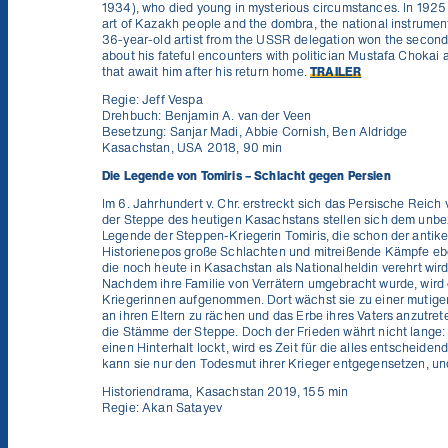
1934), who died young in mysterious circumstances. In 1925 i
art of Kazakh people and the dombra, the national instrumen
36-year-old artist from the USSR delegation won the second p
about his fateful encounters with politician Mustafa Chokai a
that await him after his return home.
TRAILER
Regie: Jeff Vespa
Drehbuch: Benjamin A. van der Veen
Besetzung: Sanjar Madi, Abbie Cornish, Ben Aldridge
Kasachstan, USA 2018, 90 min
Die Legende von Tomiris – Schlacht gegen Persien
Im 6. Jahrhundert v. Chr. erstreckt sich das Persische Reich 
der Steppe des heutigen Kasachstans stellen sich dem unbe
Legende der Steppen-Kriegerin Tomiris, die schon der antike 
Historienepos große Schlachten und mitreißende Kämpfe eben
die noch heute in Kasachstan als Nationalheldin verehrt wird
Nachdem ihre Familie von Verrätern umgebracht wurde, wird d
Kriegerinnen aufgenommen. Dort wächst sie zu einer mutigen
an ihren Eltern zu rächen und das Erbe ihres Vaters anzutre
die Stämme der Steppe. Doch der Frieden währt nicht lange:
einen Hinterhalt lockt, wird es Zeit für die alles entscheid
kann sie nur den Todesmut ihrer Krieger entgegensetzen, und
Historiendrama, Kasachstan 2019, 155 min
Regie: Akan Satayev