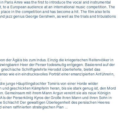
n Paris Amre was the first to introduce the vocal and instrumental
t, to a European audience at an international music competition. The
lace in the competition and has become a hit. The film also tells
nd jazz genius George Gershwin, as well as the trials and tribulations
von der Ägäis bis zum Indus. Einzig die kriegerischen Reitervölker in
zwingbaren Heer der Perser todesmutig entgegen. Basierend auf der
griechische Schriftgelehrte Herodot überlieferte, bietet das
so wie ein eindrucksvolles Porträt einer emanzipierten Anführerin,
.
ie junge Häuptlingstochter Tomiris von einer Horde wilder
 und geschickten Kämpferin heran, bis sie stark genug ist, den Mord
ten. Gemeinsam mit ihrem Mann Argun vereint sie als neue Königin
 Als der Perserkönig Kyros der Große ihren Mann und ihren Sohn in
ende Schlacht! Der gewaltigen Überlegenheit des persischen Heeres
 einen raffinierten strategischen Plan …