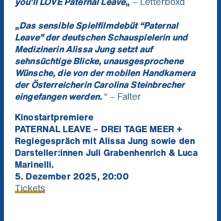
you’ll LOVE Paternal Leave
„
– Letterboxd
„Das sensible Spielfilmdebüt “Paternal
Leave” der deutschen Schauspielerin und
Medizinerin Alissa Jung setzt auf
sehnsüchtige Blicke, unausgesprochene
Niemand mag Pop Ups. Aber du
Ich will die News!
Wünsche, die von der mobilen Handkamera
wirst unsere Kino News lieben.
der Österreicherin Carolina Steinbrecher
Verpass keinen Kinostart mehr und gewinne
eingefangen werden.
“ – Falter
mit etwas Glück 1x2 Tickets für die nächste
Stadtkino Wien Premiere deiner Wahl
(Verlosung jeden Monat unter allen
Kinostartpremiere
Neuregistrierungen).
PATERNAL LEAVE – DREI TAGE MEER +
Regiegespräch mit Alissa Jung sowie den
Darsteller:innen Juli Grabenhenrich & Luca
Marinelli.
5. Dezember 2025, 20:00
Tickets