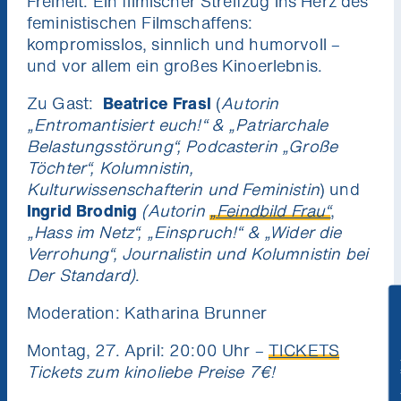
Freiheit. Ein filmischer Streifzug ins Herz des
feministischen Filmschaffens:
kompromisslos, sinnlich und humorvoll –
und vor allem ein großes Kinoerlebnis.
Zu Gast:
Beatrice Frasl
(
Autorin
„Entromantisiert euch!“
& „Patriarchale
Belastungsstörung“, Podcasterin „Große
Töchter“, Kolumnistin,
Kulturwissenschafterin und Feministin
) und
Ingrid Brodnig
(Autorin
„
Feindbild Frau“
,
„Hass im Netz“, „Einspruch!“ & „Wider die
Verrohung“, Journalistin und Kolumnistin bei
Der Standard)
.
Moderation: Katharina Brunner
Niemand mag Pop Ups. Aber du
Ich will die News!
wirst unsere Kino News lieben.
Montag, 27. April: 20:00 Uhr –
TICKETS
Verpass keinen Kinostart mehr und gewinne
Tickets zum kinoliebe Preise 7€!
mit etwas Glück 1x2 Tickets für die nächste
Stadtkino Wien Premiere deiner Wahl