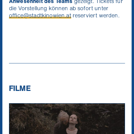
Anwesenheit des Teams
gezeigt. Tickets für
die Vorstellung können ab sofort unter
office@stadtkinowien.at
reserviert werden.
Niemand mag Pop
Ich will die News!
wirst unsere Kin
Verpass keinen Kinosta
mit etwas Glück 1x2 Tic
FILME
Stadtkino Wien Prem
(Verlosung jeden M
Neuregistri