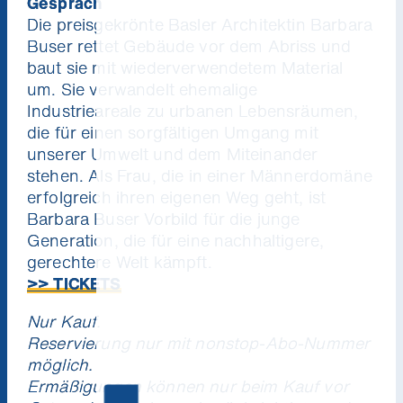
Gespräch
Die preisgekrönte Basler Architektin Barbara
Buser rettet Gebäude vor dem Abriss und
baut sie mit wiederverwendetem Material
um. Sie verwandelt ehemalige
Industrieareale zu urbanen Lebensräumen,
die für einen sorgfältigen Umgang mit
unserer Umwelt und dem Miteinander
stehen. Als Frau, die in einer Männerdomäne
erfolgreich ihren eigenen Weg geht, ist
Barbara Buser Vorbild für die junge
Generation, die für eine nachhaltigere,
gerechtere Welt kämpft.
>> TICKETS
Nur Kauf.
Reservierung nur mit nonstop-Abo-Nummer
möglich.
Ermäßigungen können nur beim Kauf vor