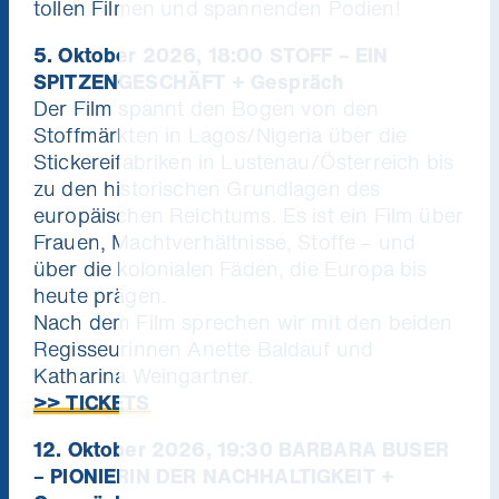
tollen Filmen und spannenden Podien!
5. Oktober 2026, 18:00 STOFF – EIN
SPITZENGESCHÄFT
+ Gespräch
Der Film spannt den Bogen von den
Stoffmärkten in Lagos/Nigeria über die
Stickereifabriken in Lustenau/Österreich bis
zu den historischen Grundlagen des
europäischen Reichtums. Es ist ein Film über
Frauen, Machtverhältnisse, Stoffe – und
über die kolonialen Fäden, die Europa bis
heute prägen.
Nach dem Film sprechen wir mit den beiden
Regisseurinnen Anette Baldauf und
Katharina Weingartner.
>> TICKETS
12. Oktober 2026, 19:30 BARBARA BUSER
– PIONIERIN DER NACHHALTIGKEIT +