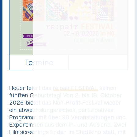
Termine
Heuer feiert das
re:pair FESTIVAL
seinen
fünften Geburtstag! Von 2. bis 18. Oktober
2026 bietet das Non-Profit-Festival wieder
ein abwechslungsreiches, partizipatives
Programm mit über 90 Veranstaltungen und
Expert:innen aus dem In- und Ausland. Zwei
Filmscreenings finden im Stadtkino statt, mit