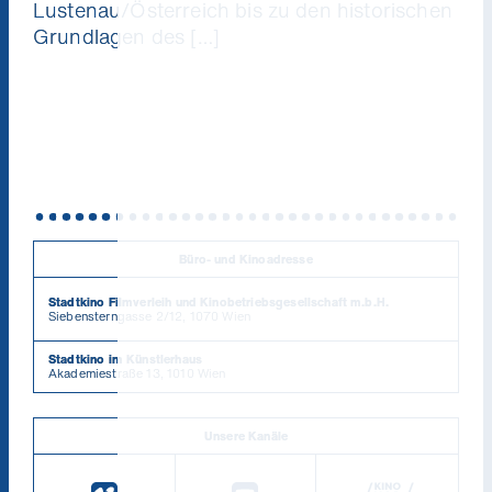
Lustenau/Österreich bis zu den historischen
Grundlagen des […]
Büro- und Kinoadresse
Stadtkino Filmverleih und Kinobetriebsgesellschaft m.b.H.
Siebensterngasse 2/12, 1070 Wien
Stadtkino im Künstlerhaus
Akademiestraße 13, 1010 Wien
Unsere Kanäle