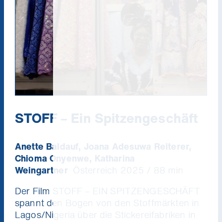
STOFF – Ein Spitzengeschäft
Anette Baldauf, Joana Adesuwa Reiterer,
Chioma Onyenwe, Katharina
Weingartner
Österreich 2025 / 88 min
Der Film STOFF – EIN SPITZENGESCHÄFT
spannt den Bogen von den Stoffmärkten in
Lagos/Nigeria über die Stickereifabriken in