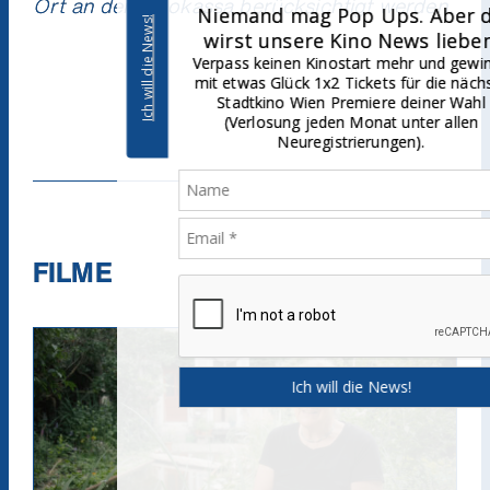
Ort an der Kinokassa berücksichtigt werden.
Niemand mag Pop Ups. Aber du
Ich will die News!
wirst unsere Kino News lieben.
Verpass keinen Kinostart mehr und gewinne
mit etwas Glück 1x2 Tickets für die nächste
Stadtkino Wien Premiere deiner Wahl
(Verlosung jeden Monat unter allen
Neuregistrierungen).
FILME