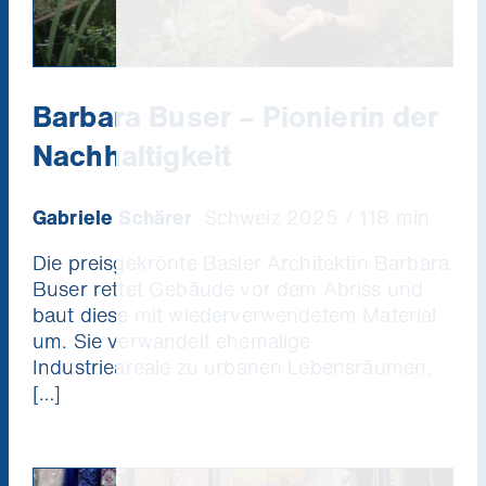
Barbara Buser – Pionierin der
Nachhaltigkeit
Gabriele Schärer
Schweiz 2025 / 118 min
Die preisgekrönte Basler Architektin Barbara
Buser rettet Gebäude vor dem Abriss und
baut diese mit wiederverwendetem Material
um. Sie verwandelt ehemalige
Industrieareale zu urbanen Lebensräumen,
[…]