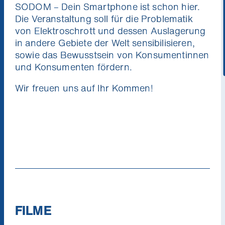
SODOM – Dein Smartphone ist schon hier.
Niemand mag Pop Ups. Aber du
Ich will die News!
Die Veranstaltung soll für die Problematik
wirst unsere Kino News lieben.
von Elektroschrott und dessen Auslagerung
Verpass keinen Kinostart mehr und gewinne
in andere Gebiete der Welt sensibilisieren,
mit etwas Glück 1x2 Tickets für die nächste
Stadtkino Wien Premiere deiner Wahl
sowie das Bewusstsein von Konsumentinnen
(Verlosung jeden Monat unter allen
und Konsumenten fördern.
Neuregistrierungen).
Wir freuen uns auf Ihr Kommen!
FILME