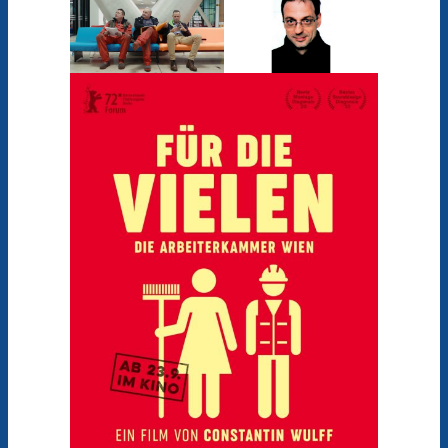
Niemand mag Pop Ups. Ab
Ich will die News!
wirst unsere Kino News li
Verpass keinen Kinostart mehr und
mit etwas Glück 1x2 Tickets für die
Stadtkino Wien Premiere deiner
(Verlosung jeden Monat unter a
Neuregistrierungen).