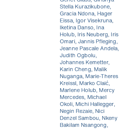
Stella Kurazikubone,
Gracia Ndona, Hager
Eissa, Igor Visekruna,
Niemand mag Pop Ups. Aber du
Ich will die News!
Iketina Danso, Ina
wirst unsere Kino News lieben.
Holub, Iris Neuberg, Iris
Verpass keinen Kinostart mehr und gewinne
Omari, Jannis Pfleging,
mit etwas Glück 1x2 Tickets für die nächste
Stadtkino Wien Premiere deiner Wahl
Jeanne Pascale Andela,
(Verlosung jeden Monat unter allen
Judith Ogbolu,
Neuregistrierungen).
Johannes Kemetter,
Karin Cheng, Malik
Nuganga, Marie-Theres
Kreissl, Marko Claić,
Marlene Holub, Mercy
Mercedes, Michael
Okoli, Michi Hallegger,
Negin Rezaie, Nici
Denzel Sambou, Nkeny
Bakilam Nsangong,