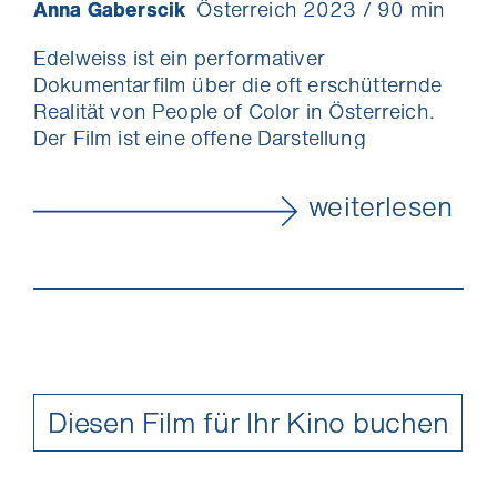
Anna Gaberscik
Österreich 2023 / 90 min
Edelweiss ist ein performativer
Dokumentarfilm über die oft erschütternde
Realität von People of Color in Österreich.
Der Film ist eine offene Darstellung
der Perspektiven vieler People of Color, die
unterschiedliche Verbindungen zu
weiterlesen
Österreich haben; einige nennen es ihr
Zuhause, andere haben es zu ihrer
sogenannten ‘Heimat’ gemacht und wieder
andere würden es nie als ‘Heimat’
bezeichnen. Edelweiss ist ein kritischer
Liebesbrief an ein Land, das ein
besserer Ort für diejenigen werden muss, die
es seit Jahren zu einem besseren
Diesen Film für Ihr Kino buchen
Ort machen.