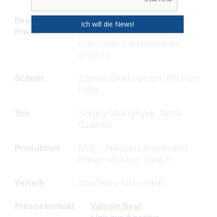
Festivals &
Pardo Verde WWF Award,
Preise
Locarno Film Festival,
Concorso internazionale
(2022)
Schnitt
Samira Ghahremani, Michael
Palm
Ton
Sergey Martynyuk, Nora
Czamler
Produktion
NGF - Nikolaus Geyrhalter
Filmproduktion GmbH
Verleih
Stadtkino Filmverleih
Pressekontakt
Valerie Besl