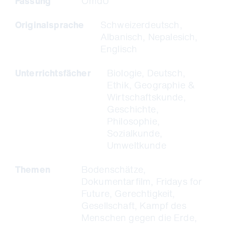
Fassung
OmdU
26. April 19:30
Film & Regiegespräch im
Originalsprache
Schweizerdeutsch,
Votivkino
Albanisch, Nepalesich,
2. Mai, 19:00
Film & Gespräch zum Thema
Englisch
"Zero Waste statt Zero Future" im Stadtkino
Wien
Unterrichtsfächer
Biologie, Deutsch,
Ethik, Geographie &
6. Mai, 19:00
Film & Gespräch zum Thema
Wirtschaftskunde,
"Fashion Waste" im Stadtkino Wien
Geschichte,
Philosophie,
11. Mai, 19:00
Film & Gespräch zum Thema
Sozialkunde,
"Reparieren statt Wegwerfen"
Umweltkunde
23. Mai, 18:15
Special Screening MCI
Themen
Bodenschätze,
Sustainability Week Movie Night im Leokino
Dokumentarfilm, Fridays for
Innsbruck
Future, Gerechtigkeit,
Gesellschaft, Kampf des
Menschen gegen die Erde,