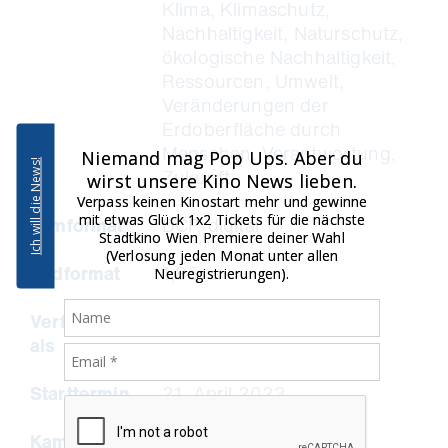
Klima, Klimaschutz,
Nachhaltigkeit, Naturschutz,
ökologische Nachhaltigkeit,
Ressourcen, Umwelt,
Veränderungen der
Erdoberfläche durch
Menschen, Verantwortung,
Niemand mag Pop Ups. Aber du
Ich will die News!
Zukunft
wirst unsere Kino News lieben.
Verpass keinen Kinostart mehr und gewinne
mit etwas Glück 1x2 Tickets für die nächste
Filmformat
DCP, digital
Stadtkino Wien Premiere deiner Wahl
(Verlosung jeden Monat unter allen
Bildformat
1,85
Neuregistrierungen).
Verfügbar
DCP
als
Starttermin
21. April 2023
Kamera
Nikolaus Geyrhalter