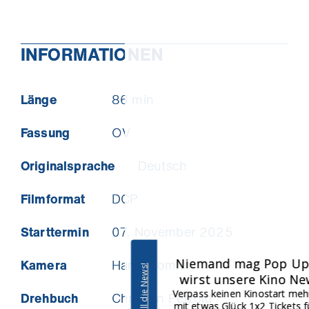
INFORMATIONEN
Länge
86 min
Fassung
OV
Originalsprache
Deutsch
Filmformat
DCP
Starttermin
07. November 2025
Niemand mag Pop Ups. Aber du
Kamera
Hans Fromm
Ich will die News!
wirst unsere Kino News lieben.
Verpass keinen Kinostart mehr und gewinne
Drehbuch
Christian Petzold
mit etwas Glück 1x2 Tickets für die nächste