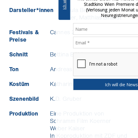
Stadtkino Wien Premiere deiner Wahl
Darsteller*innen
Paula Beer, Barbara
(Verlosung jeden Monat unter allen
Neuregistrierungen).
Auer, Matthias Brandt
Festivals &
Cannes 2025
Preise
Schnitt
Bettina Böhler
Ton
Andreas Mücke-Niesytka
Kostüm
Katharina Ost
Szenenbild
K.D. Gruber
Produktion
Eine Produktion von
Schramm Film Koerner
Weber Kaiser
In Koproduktion mit ZDF und