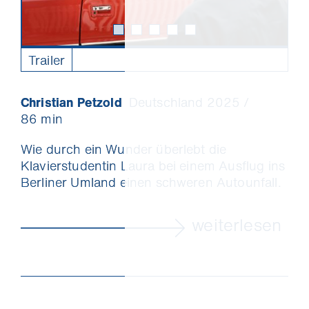
Trailer
Christian Petzold
Deutschland 2025 /
86 min
Wie durch ein Wunder überlebt die
Klavierstudentin Laura bei einem Ausflug ins
Berliner Umland einen schweren Autounfall.
Körperlich unversehrt, aber innerlich aus der
Bahn geworfen, kommt sie im Haus von
weiterlesen
Betty unter, die den Unfall beobachtet hat.
Vom ersten Moment an verbindet die beiden
Frauen eine tiefe Zuneigung. Laura genießt
die mütterliche Fürsorge Bettys, die Arbeit
im Garten, die Besuche in der Werkstatt von