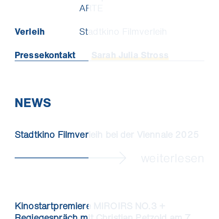
ARTE
Verleih
Stadtkino Filmverleih
Pressekontakt
Sarah Julia Stross
NEWS
Stadtkino Filmverleih bei der Viennale 2025
weiterlesen
Kinostartpremiere MIROIRS NO.3 +
Regiegespräch mit Christian Petzold am 7.