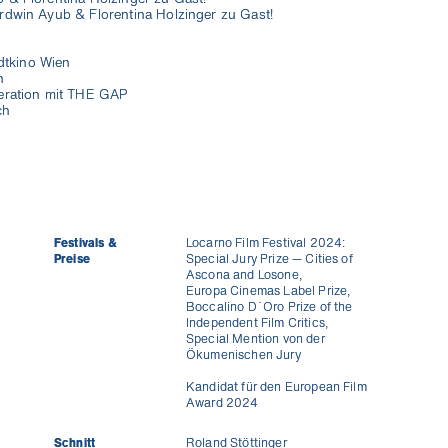
rdwin Ayub & Florentina Holzinger zu Gast!
dtkino Wien
n
eration mit THE GAP
ch
Festivals &
Locarno Film Festival 2024:
Preise
Special Jury Prize — Cities of
Ascona and Losone,
Europa Cinemas Label Prize,
Boccalino D´Oro Prize of the
Independent Film Critics,
Special Mention von der
Ökumenischen Jury
Kandidat für den European Film
Award 2024
Schnitt
Roland Stöttinger