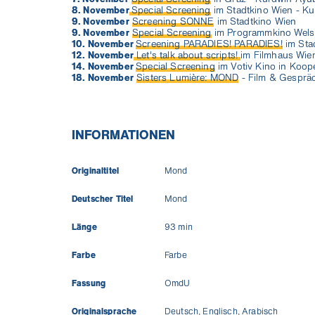
8. November
Special Screening
im Stadtkino Wien - Ku
9. November
Screening SONNE
im Stadtkino Wien
9. November
Special Screening
im Programmkino Wels
10. November
Screening PARADIES! PARADIES!
im Sta
12. November
Let's talk about scripts!
im Filmhaus Wie
14. November
Special Screening
im Votiv Kino in Koop
18. November
Sisters Lumière: MOND
- Film & Gesprä
INFORMATIONEN
Originaltitel
Mond
Deutscher Titel
Mond
Länge
93 min
Farbe
Farbe
Fassung
OmdU
Originalsprache
Deutsch, Englisch, Arabisch