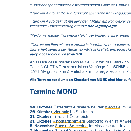
"Einer der spannendsten österreichischen Filme des Jahres.
"Kurdwin Avub ist die zur Zeit wohl spannendsten Regisseuri
"
Kurdwin Ayub gelingt mit geringen Mitteln ein komplexer, rea
weiblicher Unterdrückung öffnet.
"
Der Tagesspiegel
"
Performancestar Florentina Holzinger brilliert in ihrer ersten 
"
Dies ist ein Film mit einer zurückhaltenden, aber tadellos
Ich will die News!
Sicherheit seitens der Regie vorwärts schreitet, und einer Hau
Jury, Locarno Film Festival '24
Anlässlich des Kinostarts von MOND widmet das Stadtkino 
Reihe NIGHTTIME zu sehen ist der Vorgängerfilm
SONNE
, a
DAYTIME gibt es Film & Frühstück im Ludwig & Adele. Im P
Alle Termine rund um den Kinostart von MOND sind hier zu f
Termine
MOND
24. Oktober
Österreich-Premiere bei der
Viennale
im Ga
26. Oktober
Viennale
im Stadtkino
31. Oktober
Filmstart Österreich
31. Oktober
Kinostartpremiere
Stadtkino Wien in Anwe
5. November
Special Screening
im Moviemento Linz
7. November
Special Screening
in Graz - Kurdwin Ayub