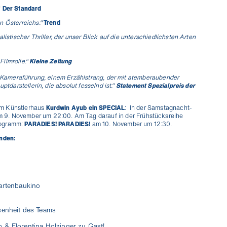
"
Der Standard
n Österreichs."
Trend
listischer Thriller, der unser Blick auf die unterschiedlichsten Arten
Filmrolle."
Kleine Zeitung
en Kameraführung, einem Erzählstrang, der mit atemberaubender
Niemand mag Pop Ups. Aber du wirst unsere
ptdarstellerin, die absolut fesselnd ist."
Statement Spezialpreis der
Kino News lieben.
Verpass keinen Kinostart mehr und gewinne mit etwas Glück
im Künstlerhaus
Kurdwin Ayub ein SPECIAL
: In der Samstagnacht-
1x2 Tickets für die nächste Stadtkino Wien Premiere deiner
m 9. November um 22:00. Am Tag darauf in der Frühstücksreihe
Wahl (Verlosung jeden Monat unter allen
rogramm:
PARADIES! PARADIES!
am 10. November um 12:30.
Neuregistrierungen).
inden:
rtenbaukino
senheit des Teams
 & Florentina Holzinger zu Gast!