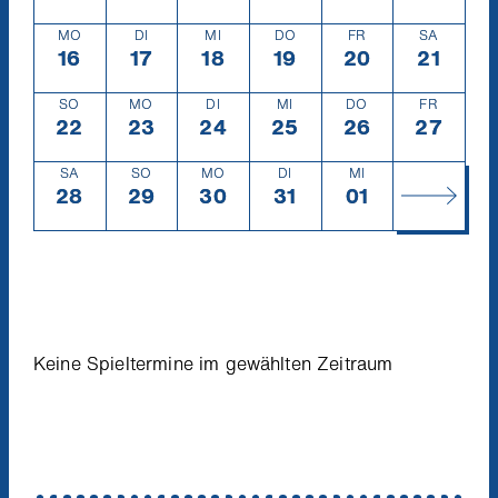
MO
DI
MI
DO
FR
SA
16
Montag
16.1.
17
Dienstag
17.1.
18
Mittwoch
18.1.
19
Donnerstag
19.1.
20
Freitag
20.1.
21
Samsta
21.1.
SO
MO
DI
MI
DO
FR
22
Sonntag
22.1.
23
Montag
23.1.
24
Dienstag
24.1.
25
Mittwoch
25.1.
26
Donnerstag
26.1.
27
Freitag
27.1.
SA
SO
MO
DI
MI
28
Samstag
28.1.
29
Sonntag
29.1.
30
Montag
30.1.
31
Dienstag
31.1.
01
Mittwoch
1.2.
Keine Spieltermine im gewählten Zeitraum