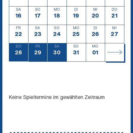
SA
SO
MO
DI
MI
DO
16
Samstag
16.3.
17
Sonntag
17.3.
18
Montag
18.3.
19
Dienstag
19.3.
20
Mittwoch
20.3.
21
Donners
21.3.
FR
SA
SO
MO
DI
MI
22
Freitag
22.3.
23
Samstag
23.3.
24
Sonntag
24.3.
25
Montag
25.3.
26
Dienstag
26.3.
27
Mittwoc
27.3.
DO
FR
SA
SO
MO
28
Donnerstag
28.3.
29
Freitag
29.3.
30
Samstag
30.3.
31
Sonntag
31.3.
01
Montag
1.4.
Keine Spieltermine im gewählten Zeitraum