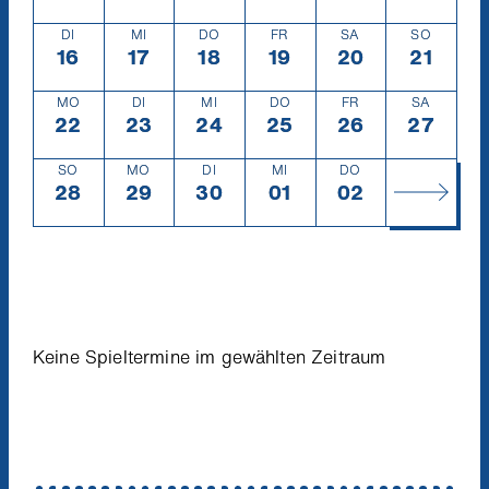
DI
MI
DO
FR
SA
SO
16
Dienstag
16.4.
17
Mittwoch
17.4.
18
Donnerstag
18.4.
19
Freitag
19.4.
20
Samstag
20.4.
21
Sonntag
21.4.
MO
DI
MI
DO
FR
SA
22
Montag
22.4.
23
Dienstag
23.4.
24
Mittwoch
24.4.
25
Donnerstag
25.4.
26
Freitag
26.4.
27
Samsta
27.4.
SO
MO
DI
MI
DO
28
Sonntag
28.4.
29
Montag
29.4.
30
Dienstag
30.4.
01
Mittwoch
1.5.
02
Donnerstag
2.5.
Keine Spieltermine im gewählten Zeitraum