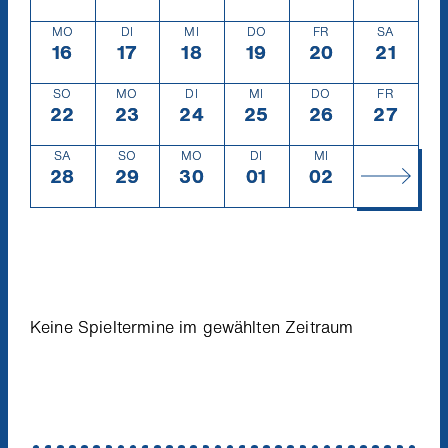
MO
DI
MI
DO
FR
SA
16
Montag
16.9.
17
Dienstag
17.9.
18
Mittwoch
18.9.
19
Donnerstag
19.9.
20
Freitag
20.9.
21
Samsta
21.9.
SO
MO
DI
MI
DO
FR
22
Sonntag
22.9.
23
Montag
23.9.
24
Dienstag
24.9.
25
Mittwoch
25.9.
26
Donnerstag
26.9.
27
Freitag
27.9.
SA
SO
MO
DI
MI
28
Samstag
28.9.
29
Sonntag
29.9.
30
Montag
30.9.
01
Dienstag
1.10.
02
Mittwoch
2.10.
Keine Spieltermine im gewählten Zeitraum