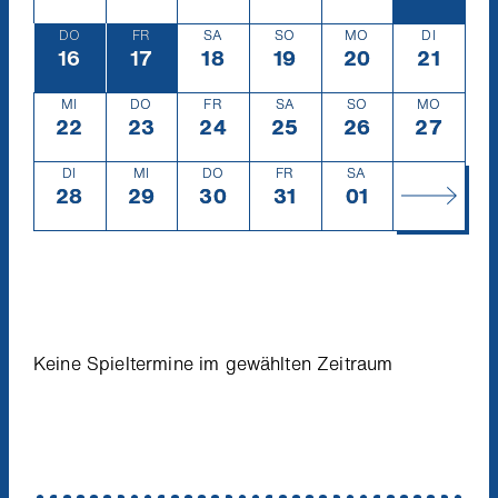
DO
FR
SA
SO
MO
DI
16
Donnerstag
16.1.
17
Freitag
17.1.
18
Samstag
18.1.
19
Sonntag
19.1.
20
Montag
20.1.
21
Diensta
21.1.
MI
DO
FR
SA
SO
MO
22
Mittwoch
22.1.
23
Donnerstag
23.1.
24
Freitag
24.1.
25
Samstag
25.1.
26
Sonntag
26.1.
27
Montag
27.1.
DI
MI
DO
FR
SA
28
Dienstag
28.1.
29
Mittwoch
29.1.
30
Donnerstag
30.1.
31
Freitag
31.1.
01
Samstag
1.2.
Keine Spieltermine im gewählten Zeitraum