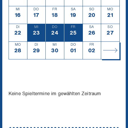
MI
DO
FR
SA
SO
MO
16
Mittwoch
16.4.
17
Donnerstag
17.4.
18
Freitag
18.4.
19
Samstag
19.4.
20
Sonntag
20.4.
21
Montag
21.4.
DI
MI
DO
FR
SA
SO
22
Dienstag
22.4.
23
Mittwoch
23.4.
24
Donnerstag
24.4.
25
Freitag
25.4.
26
Samstag
26.4.
27
Sonntag
27.4.
MO
DI
MI
DO
FR
28
Montag
28.4.
29
Dienstag
29.4.
30
Mittwoch
30.4.
01
Donnerstag
1.5.
02
Freitag
2.5.
Keine Spieltermine im gewählten Zeitraum